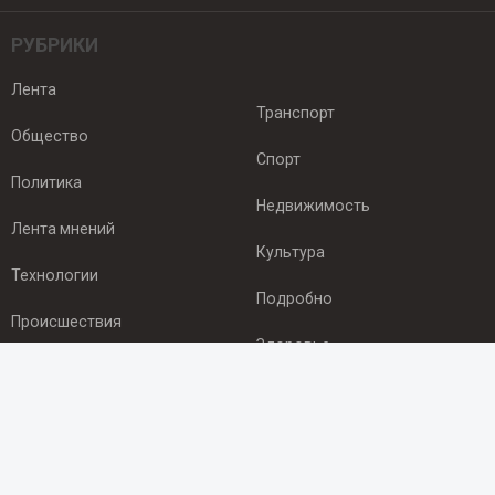
РУБРИКИ
Лента
Транспорт
Общество
Спорт
Политика
Недвижимость
Лента мнений
Культура
Технологии
Подробно
Происшествия
Здоровье
Экономика
ПОДПИСКА
Подпишись на рассылку NEWSROOM24
и будь
в курсе новостей в своём городе: