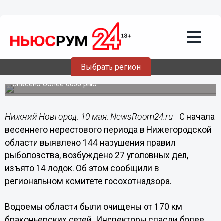
Общество
10.05.2020
11:27
Из нижегородских водоемов
Выбрать регион
вытащили 170 км браконьерских сетей
Спасено более 6000 рыб.
Нижний Новгород. 10 мая. NewsRoom24.ru -
С начала
весеннего нерестового периода в Нижегородской
области выявлено 144 нарушения правил
рыболовства, возбуждено 27 уголовных дел,
изъято 14 лодок. Об этом сообщили в
региональном комитете госохотнадзора.
Водоемы области были очищены от 170 км
браконьерских сетей. Инспекторы спасли более