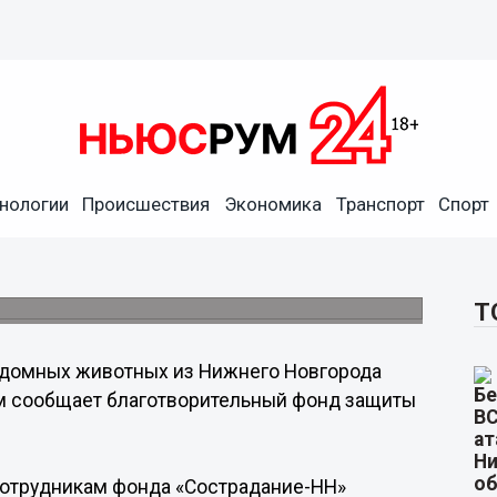
нологии
Происшествия
Экономика
Транспорт
Спорт
адание-НН» стали
и.
Т
здомных животных из Нижнего Новгорода
том сообщает благотворительный фонд защиты
 сотрудникам фонда «Сострадание-НН»