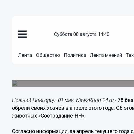
суббота 08 августа 14:40
Общество
01.05.2020
12:03
Лента
Общество
Политика
Лента мнений
Тех
78 животных из приюта «Состр
домашними в апреле
44 собаки и 34 кошки пристроены в добрые рук
Нижний Новгород. 01 мая. NewsRoom24.ru -
78 бе
обрели своих хозяев в апреле этого года. Об э
животных «Сострадание-НН».
Согласно информации, за апрель текущего года