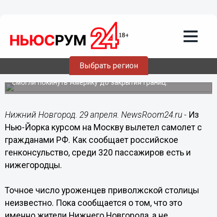
Общество
29.04.2020
04:04
Самолет с нижегородцами вылетел из
США в Москву
Выбрать регион
В Россию возвращаются 320 граждан РФ, которые не
смогли покинуть Америку до закрытия границ.
Нижний Новгород. 29 апреля. NewsRoom24.ru -
Из
Нью-Йорка курсом на Москву вылетел самолет с
гражданами РФ. Как сообщает российское
генконсульство, среди 320 пассажиров есть и
нижегородцы.
Точное число уроженцев приволжской столицы
неизвестно. Пока сообщается о том, что это
именно жители Нижнего Новгорода, а не