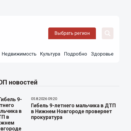
Выбрать регион
Недвижимость
Культура
Подробно
Здоровье
ОП новостей
05.8.2026 09:20
Гибель 9-летнего мальчика в ДТП
в Нижнем Новгороде проверяет
прокуратура