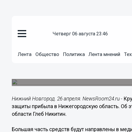
Общество
четверг 06 августа 23:46
26.04.2020
09:39
Медицинские маски поступят 
Лента
Общество
Политика
Лента мнений
Тех
области
Медикам закупили 50 тысяч защитных костюмо
Нижний Новгород. 26 апреля. NewsRoom24.ru -
Кру
защиты прибыла в Нижегородскую область. Об 
области Глеб Никитин.
Большая часть средств будут направлены в меди