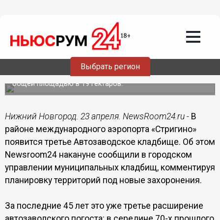
Общество
23.04.2020
01:25
Главгосэкспертиза изучит проект
нового кладбища на Автозаводе
Выбрать регион
В южной части района планируется разместить погост
общей площадью в 19 гектаров.
Нижний Новгород. 23 апреля. NewsRoom24.ru -
В
районе международного аэропорта «Стригино»
появится третье Автозаводское кладбище. Об этом
Newsroom24 накануне сообщили в городском
управлении муниципальных кладбищ, комментируя
планировку территорий под новые захоронения.
За последние 45 лет это уже третье расширение
автозаводского погоста: в середине 70-х прошлого