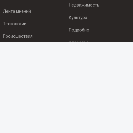
Недвижимость
Лента мнений
Культура
Технологии
Подробно
Происшествия
Здоровье
Экономика
ПОДПИСКА
Подпишись на рассылку NEWSROOM24
и будь
в курсе новостей в своём городе:
Подписаться
© 2012 - 2025 ООО "Ньюсрум" (ИА Newsroom24 (Ньюсрум24).
Учредитель — ООО "Ньюсрум"
Свидетельство о регистрации СМИ ИА № ФС 77 - 45920 от 22.07.2011г.