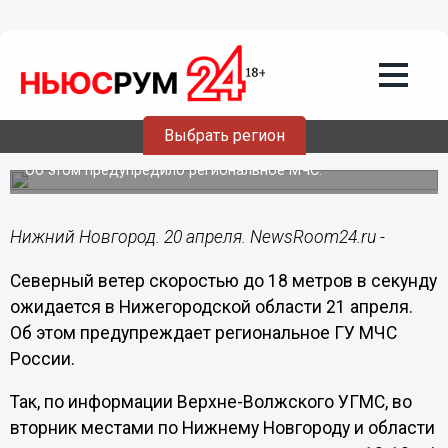
Общество
20.04.2020
17:46
Сильный порывистый ветер
Выбрать регион
ожидается в Нижегородской области
Об этом предупредило региональное МЧС.
Нижний Новгород. 20 апреля. NewsRoom24.ru -
Северный ветер скоростью до 18 метров в секунду
ожидается в Нижегородской области 21 апреля.
Об этом предупреждает региональное ГУ МЧС
России.
Так, по информации Верхне-Волжского УГМС, во
вторник местами по Нижнему Новгороду и области