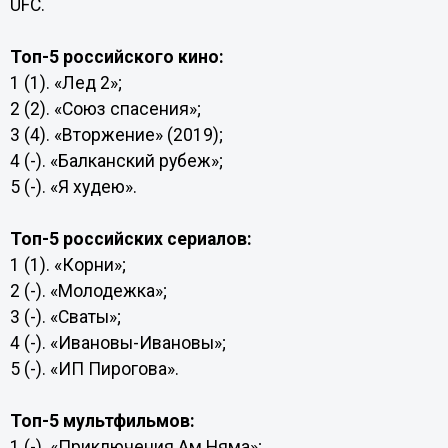
UFC.
Топ-5 российского кино:
1 (1). «Лед 2»;
2 (2). «Союз спасения»;
3 (4). «Вторжение» (2019);
4 (-). «Балканский рубеж»;
5 (-). «Я худею».
Топ-5 российских сериалов:
1 (1). «Корни»;
2 (-). «Молодежка»;
3 (-). «Сваты»;
4 (-). «Ивановы-Ивановы»;
5 (-). «ИП Пирогова».
Топ-5 мультфильмов:
1 (-). «Приключения Ам Няма»;