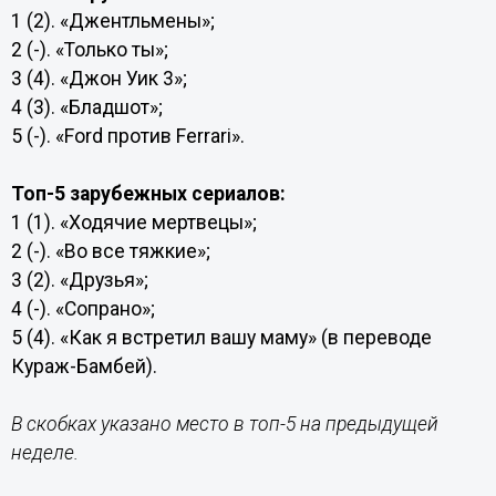
1 (2). «Джентльмены»;
2 (-). «Только ты»;
3 (4). «Джон Уик 3»;
4 (3). «Бладшот»;
5 (-). «Ford против Ferrari».
Топ-5 зарубежных сериалов:
1 (1). «Ходячие мертвецы»;
2 (-). «Во все тяжкие»;
3 (2). «Друзья»;
4 (-). «Сопрано»;
5 (4). «Как я встретил вашу маму» (в переводе
Кураж-Бамбей).
В скобках указано место в топ-5 на предыдущей
неделе.