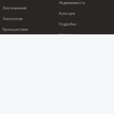
Недвижимость
Лента мнений
Культура
Технологии
Подробно
Происшествия
Здоровье
Экономика
ПОДПИСКА
Подпишись на рассылку NEWSROOM24
и будь
в курсе новостей в своём городе:
Подписаться
© 2012 - 2025 ООО "Ньюсрум" (ИА Newsroom24 (Ньюсрум24).
Учредитель — ООО "Ньюсрум"
Свидетельство о регистрации СМИ ИА № ФС 77 - 45920 от 22.07.2011г.