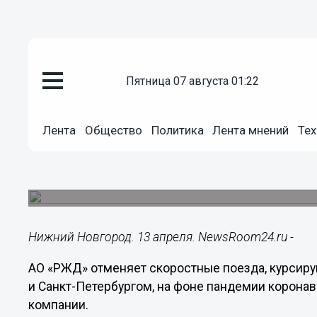
пятница 07 августа 01:22
Общество
13.04.2020
12:02
Лента
Общество
Политика
Лента мнений
Тех
«Сапсаны» и «Ласточки» из Н
из-за COVID-19
В РЖД решение объяснили снижением пассажи
Нижний Новгород. 13 апреля. NewsRoom24.ru -
АО «РЖД» отменяет скоростные поезда, курси
и Санкт-Петербургом, на фоне пандемии коронав
компании.