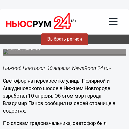
Общество
10.04.2020
11:11
Панов: Новый светофор на
Анкудиновском шоссе решит проблему
пробок
Выбрать регион
Его установили на перекрестке с улицей Полярной по
просьбе жителей.
Нижний Новгород. 10 апреля. NewsRoom24.ru -
Светофор на перекрестке улицы Полярной и
Анкудиновского шоссе в Нижнем Новгороде
заработал 10 апреля. Об этом мэр города
Владимир Панов сообщил на своей странице в
соцсетях.
По словам градоначальника, светофор был