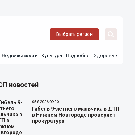
Выбрать регион
Недвижимость
Культура
Подробно
Здоровье
ОП новостей
05.8.2026 09:20
Гибель 9-летнего мальчика в ДТП
в Нижнем Новгороде проверяет
прокуратура