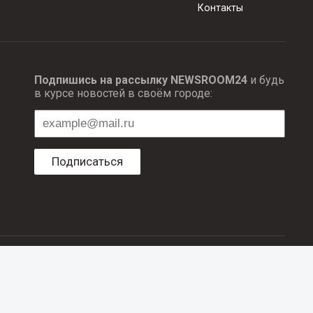
Контакты
Подпишись на рассылку NEWSROOM24
и будь
в курсе новостей в своём городе:
Подписаться
ционных технологий и массовый коммуникаций.
об авторском праве и смежных правах. При любом использовании
е в рубрике «Новости компаний», оплачены рекламодателем.