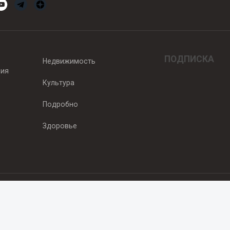
ПОДПИСКА
Недвижимость
вия
Культура
Подробно
Здоровье
едитель — ООО "Ньюсрум"
2011г. выдано Федеральной службой по надзору в сфере связи, информа
од, ул. Пискунова. 59, п.14, оф. 606
.ru
, охраняются в соответствии с законодательством РФ, в том числе 
 Публикации с пометкой «На правах рекламы» и материалы, размещенны