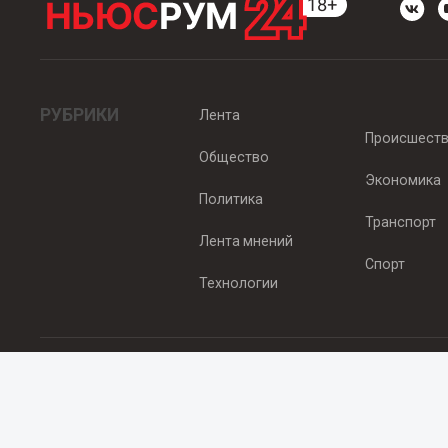
РУБРИКИ
Лента
Происшест
Общество
Экономика
Политика
Транспорт
Лента мнений
Спорт
Технологии
© 2012 - 2025 ООО "Ньюсрум" (ИА Newsroom24 (Ньюсрум24). Учр
Свидетельство о регистрации СМИ ИА № ФС 77 - 45920 от 22.07.
Главный редактор Эмилия Ткаченко. Адрес редакции: Нижний Новгор
Телефон: +79965565378, E-mail:
sales@newsroom24.ru
Все права на материалы, размещенные на сайте
www.newsroom24
материалов сайта гиперссылка
www.newsroom24.ru
обязательна.