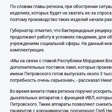
По словам главы региона, при обострении ситу
изделиях, которых будет не хватать из-за спрос
поэтому производство таких изделий начали ра
Губернатор отметил, что бактерицидные рецир
продолжают работу в условиях пандемии, для об
учреждениям социальной сферы. На данный мом
комплектующих.
«Мы на связи с главой Республики Мордовия В
дополнительных поставок ламп, которые произв
имени Петровского готов выпускать около 3 тыс
потребность очень серьезная», - рассказал Ники
Во время визита глава региона поручил ускорит
дыхательных аппаратов с функцией ИВЛ, которы
Петровского. Такие аппараты позволяют снизит
пациентов с коронавирусом, подчеркнул Глеб Ни