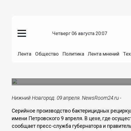
четверг 06 августа 20:07
Общество
09.04.2020
17:10
Лента
Общество
Политика
Лента мнений
Тех
Производство бактерицидных р
нижегородском заводе
Цех, где осуществляется сборка, посетил Глеб Н
Нижний Новгород. 09 апреля. NewsRoom24.ru -
Серийное производство бактерицидных рецирку
имени Петровского 9 апреля. В цехе, где осущес
сообщает пресс-служба губернатора и правител