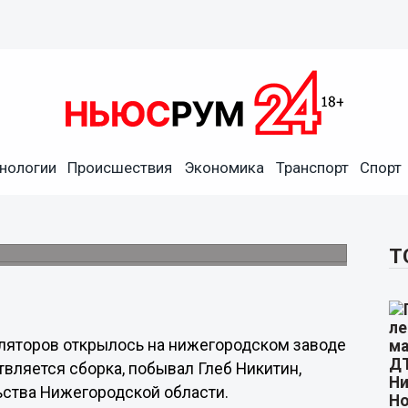
нологии
Происшествия
Экономика
Транспорт
Спорт
ециркуляторов запустили на
икитин.
Т
ляторов открылось на нижегородском заводе
твляется сборка, побывал Глеб Никитин,
ьства Нижегородской области.