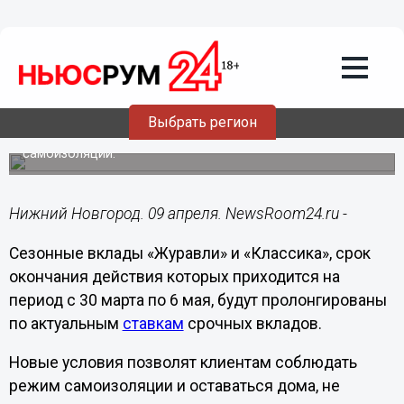
Общество
09.04.2020
12:15
Банк УРАЛСИБ улучшил условия
продления срочных вкладов
«Журавли» и «Классика»
Выбрать регион
Новые условия позволят клиентам соблюдать режим
самоизоляции.
Нижний Новгород. 09 апреля. NewsRoom24.ru -
Сезонные вклады «Журавли» и «Классика», срок
окончания действия которых приходится на
период с 30 марта по 6 мая, будут пролонгированы
по актуальным
ставкам
срочных вкладов.
Новые условия позволят клиентам соблюдать
режим самоизоляции и оставаться дома, не