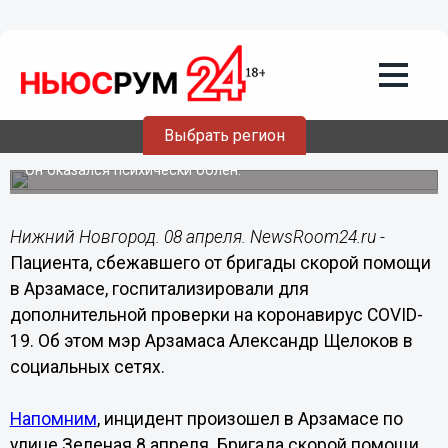
Общество
08.04.2020
16:02
У сбежавшего от врачей арзамасца
Выбрать регион
подозревают коронавирус
Он оказался психически болен.
Нижний Новгород. 08 апреля. NewsRoom24.ru -
Пациента, сбежавшего от бригады скорой помощи
в Арзамасе, госпитализировали для
дополнительной проверки на коронавирус COVID-
19. Об этом мэр Арзамаса Александр Щелоков в
социальных сетях.
Напомним
, инцидент произошел в Арзамасе по
улице Зеленая 8 апреля. Бригада скорой помощи