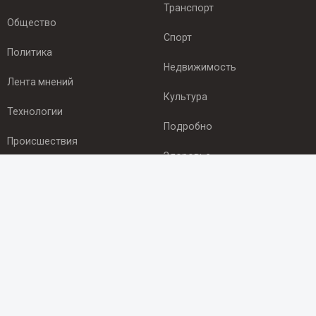
Транспорт
Общество
Спорт
Политика
Недвижимость
Лента мнений
Культура
Технологии
Подробно
Происшествия
Здоровье
Экономика
ПОДПИСКА
Подпишись на рассылку NEWSROOM24
и будь
в курсе новостей в своём городе:
Подписаться