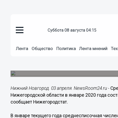
суббота 08 августа 04:15
Общество
03.04.2020
09:46
Лента
Общество
Политика
Лента мнений
Тех
Число работающих нижегородц
человек
Такие данные приводит Нижегородстат.
Нижний Новгород. 03 апреля. NewsRoom24.ru -
Ср
Нижегородской области в январе 2020 года сост
сообщает Нижегородстат.
В январе текущего года среднесписочная числе