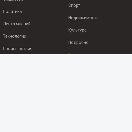
Спорт
Политика
Недвижимость
Лента мнений
Культура
Технологии
Подробно
Происшествия
Здоровье
Экономика
ПОДПИСКА
Подпишись на рассылку NEWSROOM24
и будь
в курсе новостей в своём городе:
Подписаться