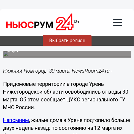
Общество
30.03.2020
21:56
Жилые дома в Урене освободились от
воды
Выбрать регион
Придомовые территории подтопило еще в середине
марта.
Нижний Новгород. 30 марта. NewsRoom24.ru -
Придомовые территории в городе Урень
Нижегородской области освободились от воды 30
марта. Об этом сообщает ЦУКС регионального ГУ
МЧС России.
Напомним
, жилые дома в Урене подтопило больше
двух недель назад: по состоянию на 12 марта их