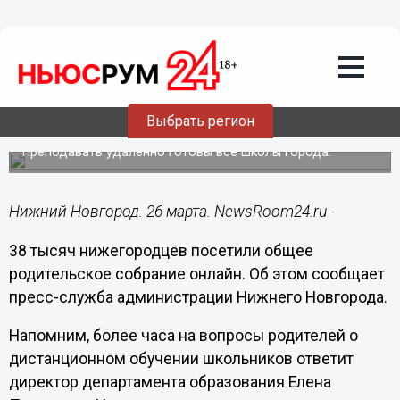
Общество
26.03.2020
15:02
Нижегородских школьников будут
Выбрать регион
обучать дистанционно
Преподавать удаленно готовы все школы города.
Нижний Новгород. 26 марта. NewsRoom24.ru -
38 тысяч нижегородцев посетили общее
родительское собрание онлайн. Об этом сообщает
пресс-служба администрации Нижнего Новгорода.
Напомним, более часа на вопросы родителей о
дистанционном обучении школьников ответит
директор департамента образования Елена