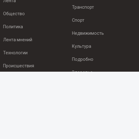
Лента
Транспорт
Общество
Спорт
Политика
Недвижимость
Лента мнений
Культура
Технологии
Подробно
Происшествия
Здоровье
Экономика
ПОДПИСКА
Подпишись на рассылку NEWSROOM24
и будь
в курсе новостей в своём городе:
Подписаться