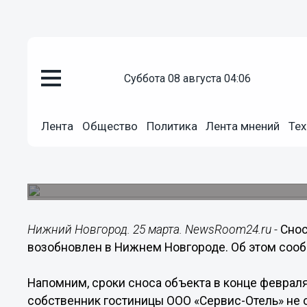
суббота 08 августа 04:06
Общество
Лента
Общество
Политика
Лента мнений
Тех
25.03.2020
11:04
Нижегородскую гостиницу «Рос
На объекте работает строительная техника.
Нижний Новгород. 25 марта. NewsRoom24.ru -
Снос
возобновлен в Нижнем Новгороде. Об этом соо
Напомним, сроки сноса объекта в конце февраля
собственник гостиницы ООО «Сервис-Отель» не о