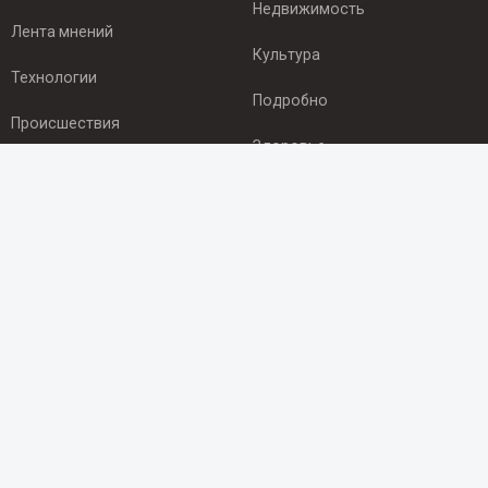
Недвижимость
Лента мнений
Культура
Технологии
Подробно
Происшествия
Здоровье
Экономика
ПОДПИСКА
Подпишись на рассылку NEWSROOM24
и будь
в курсе новостей в своём городе:
Подписаться
© 2012 - 2025 ООО "Ньюсрум" (ИА Newsroom24 (Ньюсрум24).
Учредитель — ООО "Ньюсрум"
Свидетельство о регистрации СМИ ИА № ФС 77 - 45920 от 22.07.2011г.
выдано Федеральной службой по надзору в сфере связи,