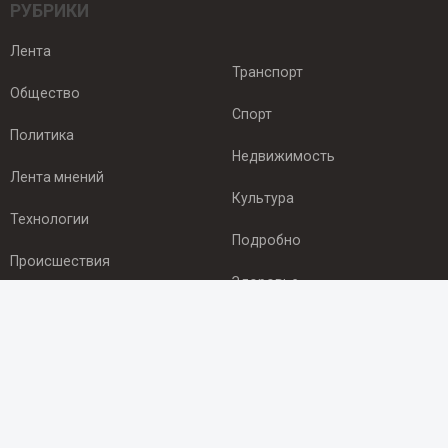
РУБРИКИ
Лента
Транспорт
Общество
Спорт
Политика
Недвижимость
Лента мнений
Культура
Технологии
Подробно
Происшествия
Здоровье
Экономика
ПОДПИСКА
Подпишись на рассылку NEWSROOM24
и будь
в курсе новостей в своём городе: