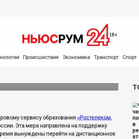
уп к цифровому сервису
нологии
Происшествия
Экономика
Транспорт
Спорт
которые в настоящее время вынуждены
Т
ифровому сервису образования
«Ростелеком.
оссии. Эта мера направлена на поддержку
 время вынуждены перейти на дистанционное