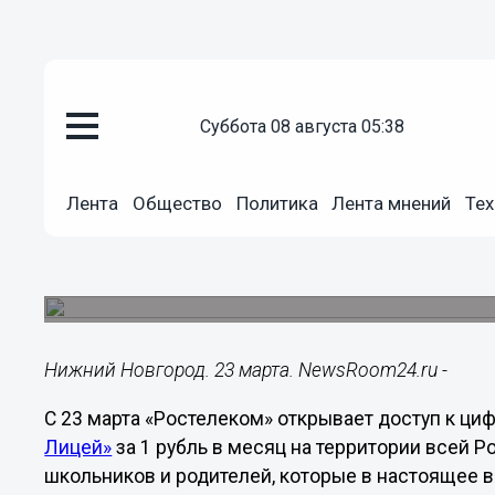
Общество
суббота 08 августа 05:38
23.03.2020
13:21
«Ростелеком» открывает дост
Лента
Общество
Политика
Лента мнений
Тех
образования «Лицей»
Мера направлена на поддержку школьников, 
перейти на дистанционное обучение.
Нижний Новгород. 23 марта. NewsRoom24.ru -
С 23 марта «Ростелеком» открывает доступ к ц
Лицей»
за 1 рубль в месяц на территории всей Р
школьников и родителей, которые в настоящее