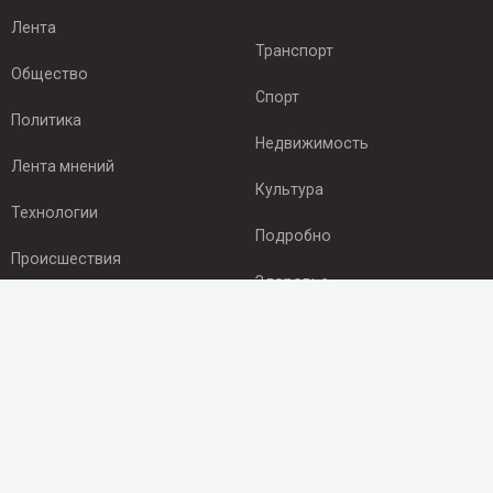
Лента
Транспорт
Общество
Спорт
Политика
Недвижимость
Лента мнений
Культура
Технологии
Подробно
Происшествия
Здоровье
Экономика
ПОДПИСКА
Подпишись на рассылку NEWSROOM24
и будь
в курсе новостей в своём городе: