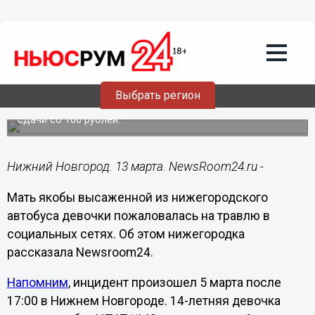
Общество
13.03.2020
15:54
Мать «высаженной» из автобуса НПАТ
школьницы заявила о травле в
соцсетях
Выбрать регион
Кондуктор якобы высадил девочку из-за отсутствия
сдачи со 100 рублей.
Нижний Новгород. 13 марта. NewsRoom24.ru -
Мать якобы высаженной из нижегородского
автобуса девочки пожаловалась на травлю в
социальных сетях. Об этом нижегородка
рассказала Newsroom24.
Напомним
, инцидент произошел 5 марта после
17:00 в Нижнем Новгороде. 14-летняя девочка