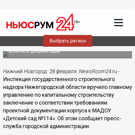
Общество
28.02.2020
08:56
Госстройнадзор согласовал ввод
пристроя к детсаду №114
Выбрать регион
Контролирующий орган признал его соответствующим
проектной документации.
Нижний Новгород. 28 февраля. NewsRoom24.ru -
Инспекция государственного строительного
надзора Нижегородской области вручило главному
управлению по капитальному строительству
заключение о соответствии требованиям
проектной документации корпуса к МАДОУ
«Детский сад №114». Об этом сообщает пресс-
служба городской администрации.