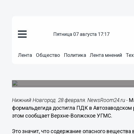
пятница 07 августа 17:17
Общество
28.02.2020
08:42
Лента
Общество
Политика
Лента мнений
Тех
Концентрация формальдегида 
Автозаводе
Загрязнение атмосферы наблюдалось 27 февра
Нижний Новгород. 28 февраля. NewsRoom24.ru -
М
формальдегида достигла ПДК в Автозаводском 
этом сообщает Верхне-Волжское УГМС.
Это значит, что содержание опасного вещества в