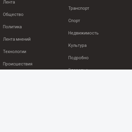
Лента
Транспорт
Общество
Спорт
Политика
Недвижимость
Лента мнений
Культура
Технологии
Подробно
Происшествия
Здоровье
Экономика
ПОДПИСКА
Подпишись на рассылку NEWSROOM24
и будь
в курсе новостей в своём городе:
Подписаться