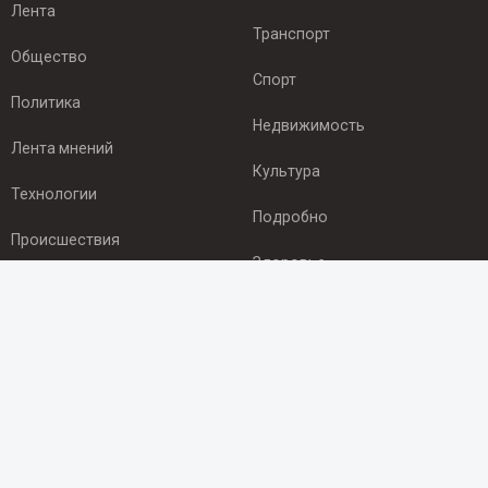
Лента
Транспорт
Общество
Спорт
Политика
Недвижимость
Лента мнений
Культура
Технологии
Подробно
Происшествия
Здоровье
Экономика
ПОДПИСКА
Подпишись на рассылку NEWSROOM24
и будь
в курсе новостей в своём городе:
Подписаться