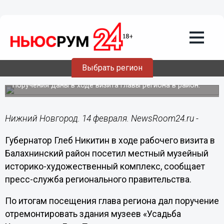
Общество
14.02.2020
14:54
Никитин поручил отремонтировать два
Выбрать регион
музея и набережную в Балахне
Поручения даны в ходе визита главы региона в район.
Нижний Новгород. 14 февраля. NewsRoom24.ru -
Губернатор Глеб Никитин в ходе рабочего визита в
Балахнинский район посетил местный музейный
историко-художественный комплекс, сообщает
пресс-служба регионального правительства.
По итогам посещения глава региона дал поручение
отремонтировать здания музеев «Усадьба