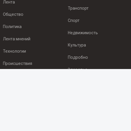
Лента
Транспорт
Общество
Спорт
Политика
Недвижимость
Лента мнений
Культура
Технологии
Подробно
Происшествия
Здоровье
Экономика
ПОДПИСКА
Подпишись на рассылку NEWSROOM24
и будь
в курсе новостей в своём городе:
Подписаться