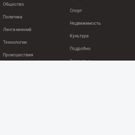
Общество
Спорт
Политика
Недвижимость
Лента мнений
Культура
Технологии
Подробно
Происшествия
Здоровье
Экономика
ПОДПИСКА
Подпишись на рассылку NEWSROOM24
и будь
в курсе новостей в своём городе:
Подписаться