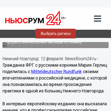
Общество
12.02.2020
09:10
Медсестра из ФРГ рассказала
европейским СМИ о нижегородской
медицине
Выбрать регион
Мария Герлиц вернулась из Нижнего Новгорода, где
проработала несколько месяцев по обмену.
Нижний Новгород. 12 февраля. NewsRoom24.ru -
Гражданка ФРГ с русскими корнями Мария Герлиц
поделилась с
Mitteldeutscher Rundfunk
своими
впечатлениями о российской медицине, с которой
она познакомилась во время прохождения
практики в одной из больниц Нижнего Новгорода.
В интервью европейскому изданию она высказала
мнение, что в профессионализме российские