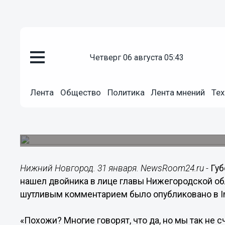
четверг 06 августа 05:43
Общество
Лента
Общество
Политика
Лента мнений
Тех
31.01.2020
16:28
Азаров нашел двойника в лице
Главы регионов посмеялись над схожестью в In
Нижний Новгород. 31 января. NewsRoom24.ru -
Губ
нашел двойника в лице главы Нижегородской об
шутливым комментарием было опубликовано в I
«Похожи? Многие говорят, что да, но мы так не