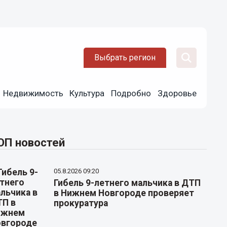
Выбрать регион
Недвижимость
Культура
Подробно
Здоровье
ОП новостей
05.8.2026 09:20
Гибель 9-летнего мальчика в ДТП
в Нижнем Новгороде проверяет
прокуратура