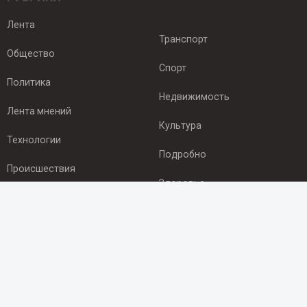
Лента
Транспорт
Общество
Спорт
Политика
Недвижимость
Лента мнений
Культура
Технологии
Подробно
Происшествия
Здоровье
Экономика
ПОДПИСКА
Подпишись на рассылку NEWSROOM24
и будь
в курсе новостей в своём городе: