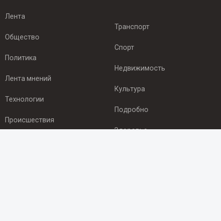
Лента
Транспорт
Общество
Спорт
Политика
Недвижимость
Лента мнений
Культура
Технологии
Подробно
Происшествия
Здоровье
Экономика
ПОДПИСКА
Подпишись на рассылку NEWSROOM24
и будь
в курсе новостей в своём городе: