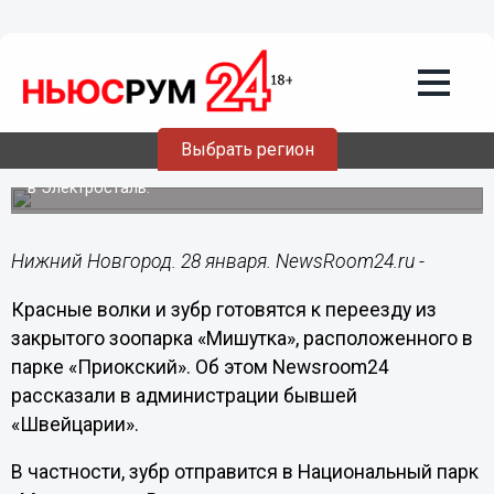
Общество
28.01.2020
15:18
Красные волки и зубр из зоопарка
«Мишутка» переезжают в другие
регионы
Выбрать регион
Кроме того, стала известна судьба ослов, отправленных
в Электросталь.
Нижний Новгород. 28 января. NewsRoom24.ru -
Красные волки и зубр готовятся к переезду из
закрытого зоопарка «Мишутка», расположенного в
парке «Приокский». Об этом Newsroom24
рассказали в администрации бывшей
«Швейцарии».
В частности, зубр отправится в Национальный парк