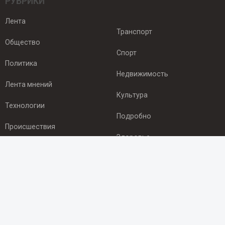
РУБРИКИ
Лента
Транспорт
Общество
Спорт
Политика
Недвижимость
Лента мнений
Культура
Технологии
Подробно
Происшествия
Здоровье
Экономика
ПОДПИСКА
Подпишись на рассылку NEWSROOM24
и будь
в курсе новостей в своём городе: