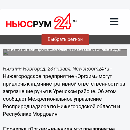
Общество
23.01.2020
10:09
«Оргхиму» грозит ответственность за
Выбрать регион
загрязненный ручей в Урене
В него попали промышленные и ливневые сточные воды.
Нижний Новгород. 23 января. NewsRoom24.ru -
Нижегородское предприятие «Оргхим» могут
привлечь к административной ответственности за
загрязнение ручья в Уренском районе. Об этом
сообщает Межрегиональное управление
Росприроднадзора по Нижегородской области и
Республике Мордовия.
Проверка «Оргхим» выявила, что предприятие