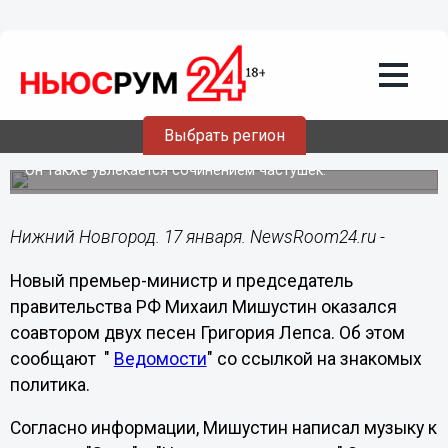
Общество
17.01.2020
12:25
Премьер Мишустин писал музыку к
Выбрать регион
песням Лепса
Он также увлекается сочинением частушек.
Нижний Новгород. 17 января. NewsRoom24.ru -
Новый премьер-министр и председатель
правительства РФ Михаил Мишустин оказался
соавтором двух песен Григория Лепса. Об этом
сообщают "
Ведомости
" со ссылкой на знакомых
политика.
Согласно информации, Мишустин написал музыку к