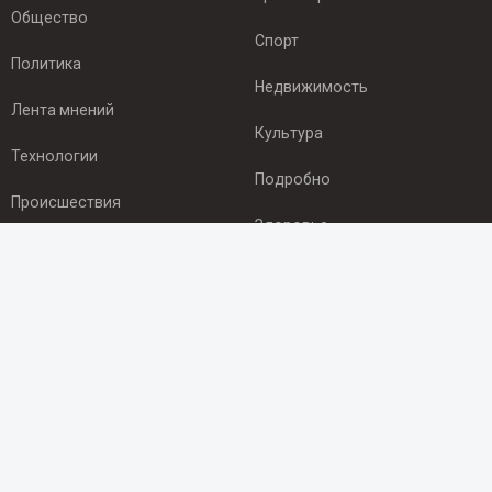
Общество
Спорт
Политика
Недвижимость
Лента мнений
Культура
Технологии
Подробно
Происшествия
Здоровье
Экономика
ПОДПИСКА
Подпишись на рассылку NEWSROOM24
и будь
в курсе новостей в своём городе:
Подписаться