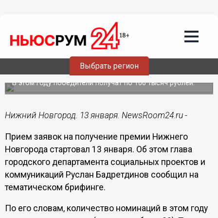
Общество
13.01.2020
17:53
Стартовал прием заявок на получение
Выбрать регион
премии Нижнего Новгорода
В этом году победители получат по 100 тысяч рублей.
Нижний Новгород. 13 января. NewsRoom24.ru -
Прием заявок на получение премии Нижнего
Новгорода стартовал 13 января. Об этом глава
городского департамента социальных проектов и
коммуникаций Руслан Бадретдинов сообщил на
тематическом брифинге.
По его словам, количество номинаций в этом году