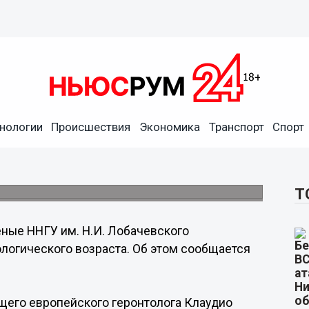
нологии
Происшествия
Экономика
Транспорт
Спорт
 онлайн-сервис по
озраста
овершенно бесплатно.
Т
ные ННГУ им. Н.И. Лобачевского
логического возраста. Об этом сообщается
щего европейского геронтолога Клаудио