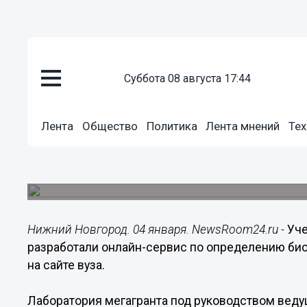
суббота 08 августа 17:44
Общество
04.01.2020
16:07
Лента
Общество
Политика
Лента мнений
Тех
Нижегородские ученые создали
определению биологического в
Воспользоваться им может любой желающий с
Нижний Новгород. 04 января. NewsRoom24.ru -
Уче
разработали онлайн-сервис по определению био
на сайте вуза.
Лаборатория мегагранта под руководством веду