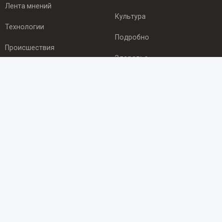
Лента мнений
Культура
Технологии
Подробно
Происшествия
Здоровье
Экономика
ПОДПИСКА
Подпишись на рассылку NEWSROOM24
и будь
в курсе новостей в своём городе:
Подписаться
© 2012 - 2025 ООО "Ньюсрум" (ИА Newsroom24 (Ньюсрум24).
Учредитель — ООО "Ньюсрум"
Свидетельство о регистрации СМИ ИА № ФС 77 - 45920 от 22.07.2011г.
выдано Федеральной службой по надзору в сфере связи,
информационных технологий и массовый коммуникаций.