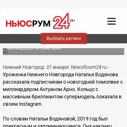
Общество
01.01.2020
20:27
Водянова сообщила о своей
свадьбе-2020 в Instagram
Выбрать регион
Супермодель выходит замуж за французского
миллиардера Антуана Арно.
Нижний Новгород. 01 января. NewsRoom24.ru -
Уроженка Нижнего Новгорода Наталья Водянова
рассказала подписчикам о новогодней помолвке с
миллиардером Антуаном Арно. Кольцо с
массивным бриллиантом супермодель показала в
своем Instagram.
По словам Натальи Водяновой, 2019 год был
прекрасным и запоминающимся. Она наконец