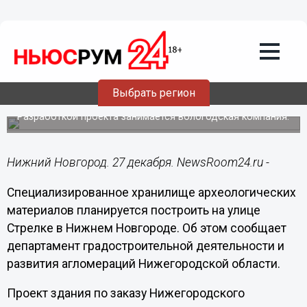
Общество
27.12.2019
16:39
Археологическое хранилище появится
Выбрать регион
на нижегородской Стрелке
Разработкой проекта занимается вологодская компания.
Нижний Новгород. 27 декабря. NewsRoom24.ru -
Специализированное хранилище археологических
материалов планируется построить на улице
Стрелке в Нижнем Новгороде. Об этом сообщает
департамент градостроительной деятельности и
развития агломераций Нижегородской области.
Проект здания по заказу Нижегородского