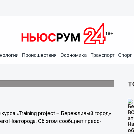
нологии
Происшествия
Экономика
Транспорт
Спорт
ect – Бережливый город»
и вузов Нижнего Новгорода.
Т
рса «Training project – Бережливый город»
его Новгорода. Об этом сообщает пресс-