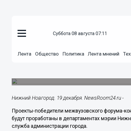
суббота 08 августа 07:11
Общество
19.12.2019
13:28
Лента
Общество
Политика
Лента мнений
Тех
Проекты форума «Training proj
изучат в нижегородской мэрии
Участие в форуме приняли 19 команд из восьм
Нижний Новгород. 19 декабря. NewsRoom24.ru -
Проекты-победители межвузовского форума-конку
будут проработаны в департаментах мэрии Нижн
служба администрации города.