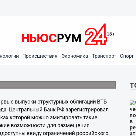
нологии
Происшествия
Экономика
Транспорт
Спорт
ых облигаций
нируется провести в I квартале 2020 года.
Т
рвые выпуски структурных облигаций ВТБ
ода. Центральный Банк РФ зарегистрировал
мках которой можно эмитировать такие
рокие возможности для размещения
едоступны ввиду ограничений российского