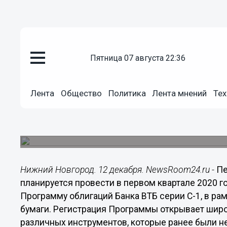
пятница 07 августа 22:36
Общество
Лента
Общество
Политика
Лента мнений
Тех
12.12.2019
17:25
ВТБ готовит выпуск структурн
Первые выпуски структурных облигаций ВТБ пла
Нижний Новгород. 12 декабря. NewsRoom24.ru -
Пе
планируется провести в первом квартале 2020 г
Программу облигаций Банка ВТБ серии С-1, в ра
бумаги. Регистрация Программы открывает ши
различных инструментов, которые ранее были н