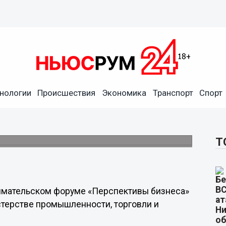
ум «Перспективы бизнеса» в
нологии
Происшествия
Экономика
Транспорт
Спорт
енторскую поддержку Ассоциации кластеров
Т
нимательском форуме «Перспективы бизнеса»
стерстве промышленности, торговли и