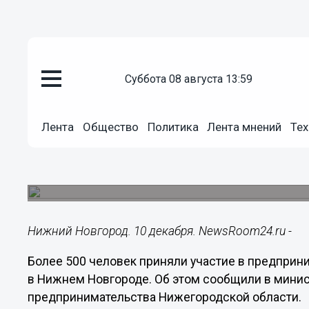
Общество
суббота 08 августа 13:59
10.12.2019
17:16
Более 500 человек собрал фор
Лента
Общество
Политика
Лента мнений
Тех
Нижнем Новгороде
Победители конкурса бизнес-идей получили м
и технопарков РФ.
Нижний Новгород. 10 декабря. NewsRoom24.ru -
Более 500 человек приняли участие в предпри
в Нижнем Новгороде. Об этом сообщили в мини
предпринимательства Нижегородской области.