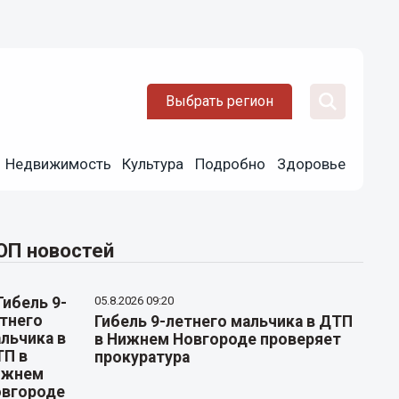
Выбрать регион
Недвижимость
Культура
Подробно
Здоровье
ОП новостей
05.8.2026 09:20
Гибель 9-летнего мальчика в ДТП
в Нижнем Новгороде проверяет
прокуратура