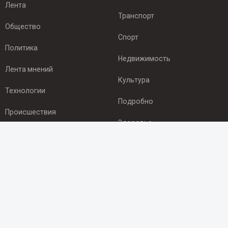
Лента
Транспорт
Общество
Спорт
Политика
Недвижимость
Лента мнений
Культура
Технологии
Подробно
Происшествия
Здоровье
Экономика
ПОДПИСКА
Подпишись на рассылку NEWSROOM24
и будь
в курсе новостей в своём городе:
Подписаться