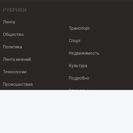
РУБРИКИ
Лента
Транспорт
Общество
Спорт
Политика
Недвижимость
Лента мнений
Культура
Технологии
Подробно
Происшествия
Здоровье
Экономика
ПОДПИСКА
Подпишись на рассылку NEWSROOM24
и будь
в курсе новостей в своём городе: