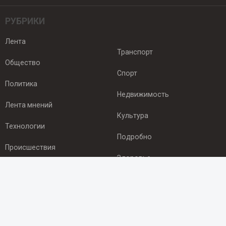
РУБРИКИ
Лента
Транспорт
Общество
Спорт
Политика
Недвижимость
Лента мнений
Культура
Технологии
Подробно
Происшествия
Здоровье
Экономика
ПОДПИСКА
Подпишись на рассылку NEWSROOM24
и будь
в курсе новостей в своём городе: