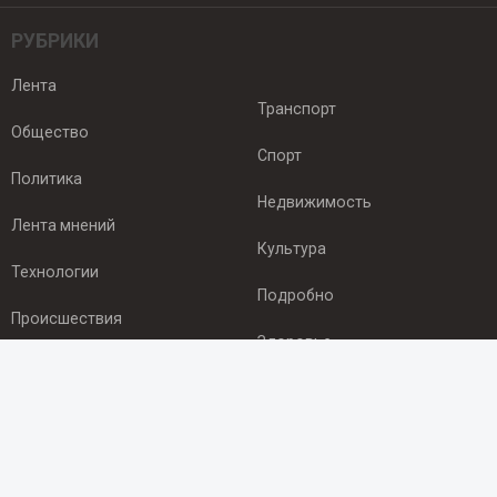
РУБРИКИ
Лента
Транспорт
Общество
Спорт
Политика
Недвижимость
Лента мнений
Культура
Технологии
Подробно
Происшествия
Здоровье
Экономика
ПОДПИСКА
Подпишись на рассылку NEWSROOM24
и будь
в курсе новостей в своём городе: