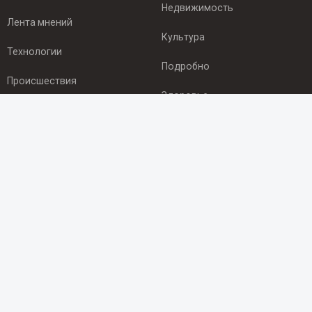
Недвижимость
Лента мнений
Культура
Технологии
Подробно
Происшествия
Здоровье
Экономика
ПОДПИСКА
Подпишись на рассылку NEWSROOM24
и будь
в курсе новостей в своём городе:
Подписаться
© 2012 - 2025 ООО "Ньюсрум" (ИА Newsroom24 (Ньюсрум24).
Учредитель — ООО "Ньюсрум"
Свидетельство о регистрации СМИ ИА № ФС 77 - 45920 от 22.07.2011г.