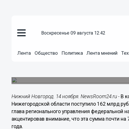
воскресенье 09 августа 12:42
Общество
Лента
Общество
Политика
Лента мнений
Тех
14.11.2019
20:23
УФНС констатировала рост за
Поступления налога на прибыль за 9 месяцев в
Нижний Новгород. 14 ноября. NewsRoom24.ru -
В 
Нижегородской области поступило 162 млрд рубл
глава регионального управления федеральной н
акцентировав внимание, что эта сумма почти на
года.