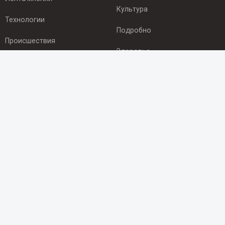
Культура
Технологии
Подробно
Происшествия
Здоровье
Экономика
ПОДПИСКА
Подпишись на рассылку NEWSROOM24
и будь
в курсе новостей в своём городе:
Подписаться
© 2012 - 2025 ООО "Ньюсрум" (ИА Newsroom24 (Ньюсрум24).
Учредитель — ООО "Ньюсрум"
Свидетельство о регистрации СМИ ИА № ФС 77 - 45920 от 22.07.2011г.
выдано Федеральной службой по надзору в сфере связи,
информационных технологий и массовый коммуникаций.
Главный редактор Эмилия Ткаченко. Адрес редакции: Нижний